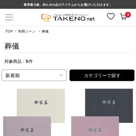
業界最大級、約2,000点のアイテムからお選びいただけます。
0
TOP
利用シーン
葬儀
葬儀
対象商品：
5
件
新着順
カテゴリーで探す