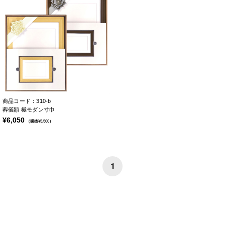
商品コード：310-b
葬儀額 極モダン寸巾
¥6,050
（税抜¥5,500）
1