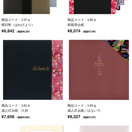
商品コード：137-a
商品コード：145-a
晴日和（はれびより）
和装用台紙
¥6,842
¥8,074
（税抜¥6,220）
（税抜¥7,340）
商品コード：141-b
商品コード：143-g
成人式台紙 六切
成人式台紙／はないろ
¥7,656
¥8,327
（税抜¥6,960）
（税抜¥7,570）