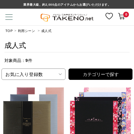
業界最大級、約2,000点のアイテムからお選びいただけます。
0
TOP
利用シーン
成人式
成人式
対象商品：
9
件
お気に入り登録数
カテゴリーで探す