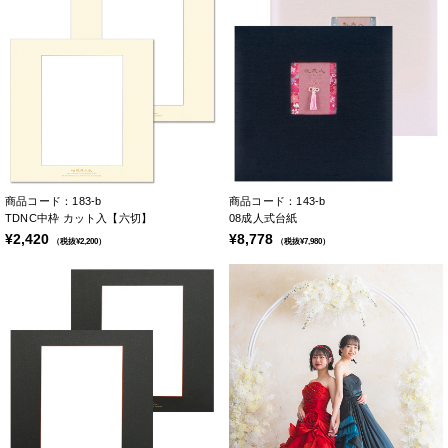
商品コード：183-b
商品コード：143-b
TDNC中枠 カット入【六切】
08成人式台紙
¥2,420
¥8,778
（税抜¥2,200）
（税抜¥7,980）