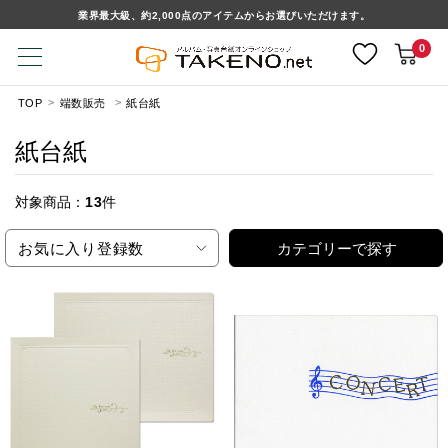
業界最大級、約2,000点のアイテムからお選びいただけます。
0
TOP
端数販売
紙台紙
紙台紙
対象商品：
13
件
お気に入り登録数
カテゴリーで探す