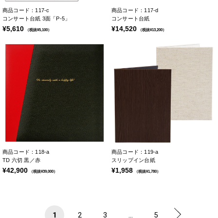
商品コード：117-c
商品コード：117-d
コンサート台紙 3面「P-5」
コンサート台紙
¥5,610
¥14,520
（税抜¥5,100）
（税抜¥13,200）
商品コード：118-a
商品コード：119-a
TD 六切 黒／赤
スリップイン台紙
¥42,900
¥1,958
（税抜¥39,000）
（税抜¥1,780）
1
2
3
...
5