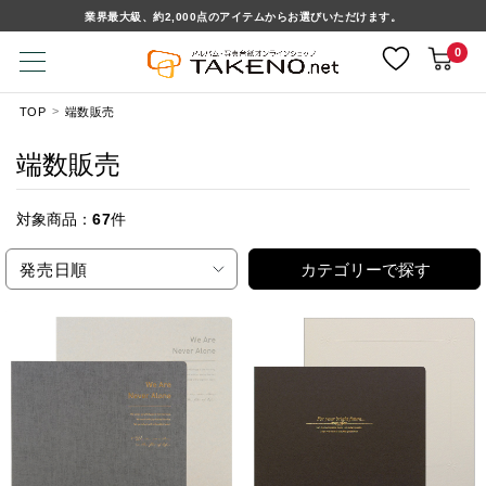
業界最大級、約2,000点のアイテムからお選びいただけます。
0
TOP
端数販売
端数販売
対象商品：
67
件
発売日順
カテゴリーで探す