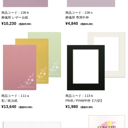
商品コード：106-b
商品コード：106-c
葬儀用 レザー台紙
葬儀用 専用中枠
¥10,230
¥4,840
（税抜¥9,300）
（税抜¥4,400）
商品コード：111-a
商品コード：113-b
彩／紙台紙
PINB／PINW中枠【六切】
¥13,640
¥1,980
（税抜¥12,400）
（税抜¥1,800）