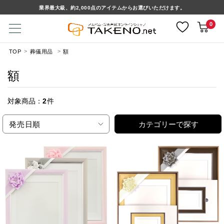
業界最大級、約2,000点のアイテムからお選びいただけます。
0
TOP
葬儀用品
額
額
対象商品：
2
件
発売日順
カテゴリーで探す