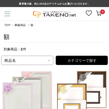
業界最大級、約2,000点のアイテムからお選びいただけます。
0
TOP
葬儀用品
額
額
対象商品：
2
件
商品名
カテゴリーで探す