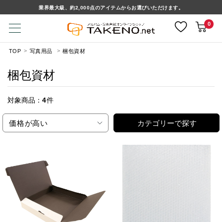
業界最大級、約2,000点のアイテムからお選びいただけます。
0
TOP
写真用品
梱包資材
梱包資材
対象商品：
4
件
価格が高い
カテゴリーで探す