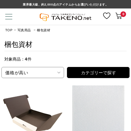
業界最大級、約2,000点のアイテムからお選びいただけます。
0
TOP
写真用品
梱包資材
梱包資材
対象商品：
4
件
価格が高い
カテゴリーで探す