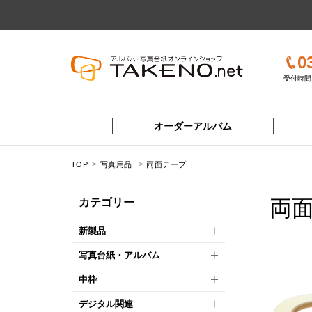
0
受付時間 
オーダーアルバム
TOP
写真用品
両面テープ
両
カテゴリー
新製品
写真台紙・アルバム
中枠
デジタル関連