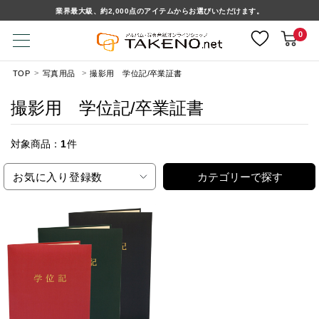
業界最大級、約2,000点のアイテムからお選びいただけます。
0
TOP
写真用品
撮影用 学位記/卒業証書
撮影用 学位記/卒業証書
対象商品：
1
件
お気に入り登録数
カテゴリーで探す