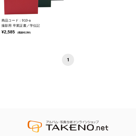
商品コード：910-a
撮影用 卒業証書／学位記
¥2,585
（税抜¥2,350）
1