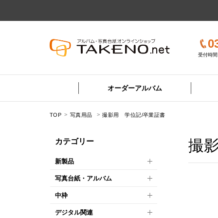
0
受付時間 
オーダーアルバム
TOP
写真用品
撮影用 学位記/卒業証書
撮影
カテゴリー
新製品
写真台紙・アルバム
中枠
デジタル関連