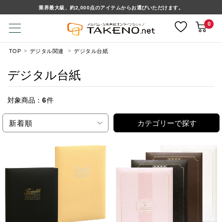
業界最大級、約2,000点のアイテムからお選びいただけます。
0
TOP
デジタル関連
デジタル台紙
デジタル台紙
対象商品：
6
件
新着順
カテゴリーで探す