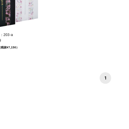
203-a
時
税抜¥7,150）
1