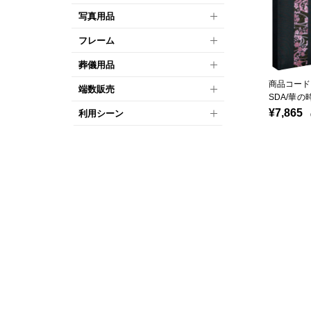
写真用品
フレーム
葬儀用品
商品コード：
端数販売
SDA/華の
¥7,865
利用シーン
（