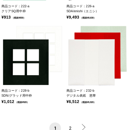
商品コード：222-a
商品コード：226-a
クリアSQ用中枠
SDA/enishi（エニシ）
¥913
¥9,493
（税抜¥830）
（税抜¥8,630）
商品コード：228-b
商品コード：232-b
SDN/グラッド用中枠
デジタル表紙 悠華
¥1,012
¥6,512
（税抜¥920）
（税抜¥5,920）
1
2