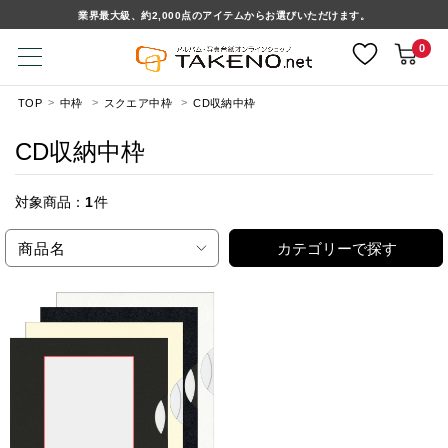
業界最大級、約2,000点のアイテムからお選びいただけます。
0
TOP
中枠
スクエア中枠
CD収納中枠
CD収納中枠
対象商品：
1
件
商品名
カテゴリーで探す