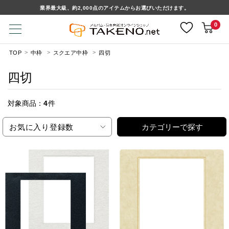
業界最大級、約2,000点のアイテムからお選びいただけます。
0
TOP
中枠
スクエア中枠
四切
四切
対象商品：
4
件
お気に入り登録数
カテゴリーで探す