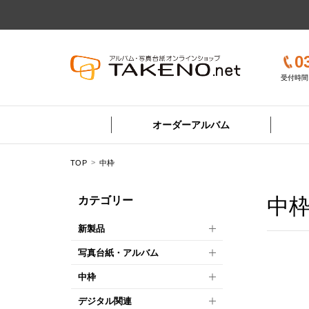
0
受付時間 
オーダーアルバム
TOP
中枠
中
カテゴリー
新製品
写真台紙・アルバム
中枠
デジタル関連