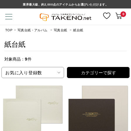
業界最大級、約2,000点のアイテムからお選びいただけます。
0
TOP
写真台紙・アルバム
写真台紙
紙台紙
紙台紙
対象商品：
9
件
お気に入り登録数
カテゴリーで探す