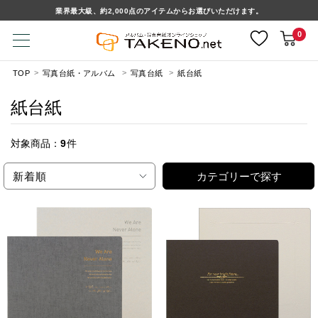
業界最大級、約2,000点のアイテムからお選びいただけます。
0
TOP
写真台紙・アルバム
写真台紙
紙台紙
紙台紙
対象商品：
9
件
新着順
カテゴリーで探す