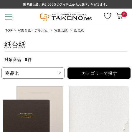
業界最大級、約2,000点のアイテムからお選びいただけます。
0
TOP
写真台紙・アルバム
写真台紙
紙台紙
紙台紙
対象商品：
9
件
商品名
カテゴリーで探す