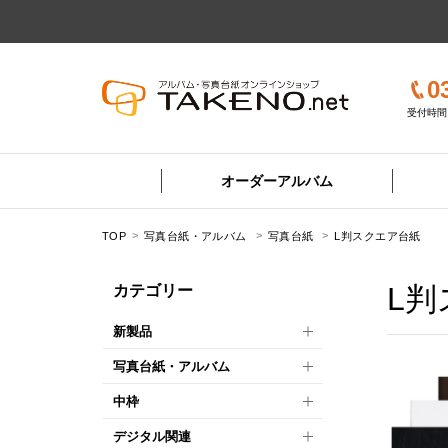
0
受付時間 
オーダーアルバム
TOP
写真台紙・アルバム
写真台紙
L判スクエア台紙
L判
カテゴリー
新製品
写真台紙・アルバム
中枠
デジタル関連