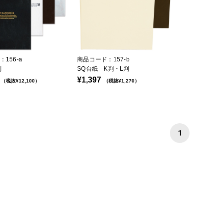
156-a
商品コード：157-b
判
SQ台紙 K判・L判
¥1,397
（税抜¥12,100）
（税抜¥1,270）
1