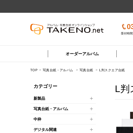
0
受付時間 
オーダーアルバム
TOP
写真台紙・アルバム
写真台紙
L判スクエア台紙
L判
カテゴリー
新製品
写真台紙・アルバム
中枠
デジタル関連