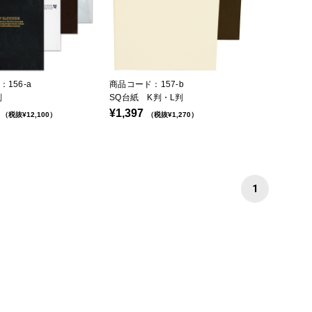
156-a
商品コード：157-b
判
SQ台紙 K判・L判
¥1,397
（税抜¥12,100）
（税抜¥1,270）
1