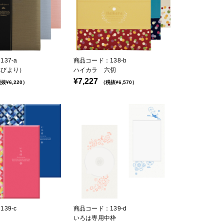
37-a
商品コード：138-b
れびより）
ハイカラ 六切
¥7,227
抜¥6,220）
（税抜¥6,570）
39-c
商品コード：139-d
いろは専用中枠