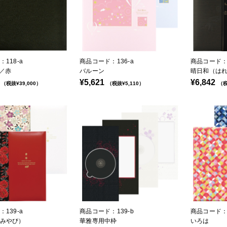
118-a
商品コード：136-a
商品コード：1
黒／赤
バルーン
晴日和（は
¥5,621
¥6,842
（税抜¥39,000）
（税抜¥5,110）
（税
139-a
商品コード：139-b
商品コード：1
みやび）
華雅専用中枠
いろは