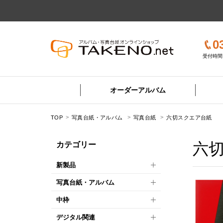
0
受付時間 
オーダーアルバム
TOP
写真台紙・アルバム
写真台紙
六切スクエア台紙
六
カテゴリー
新製品
写真台紙・アルバム
中枠
デジタル関連