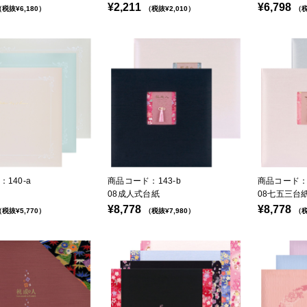
¥2,211
¥6,798
税抜¥6,180）
（税抜¥2,010）
（税
140-a
商品コード：143-b
商品コード：1
08成人式台紙
08七五三台
¥8,778
¥8,778
税抜¥5,770）
（税抜¥7,980）
（税