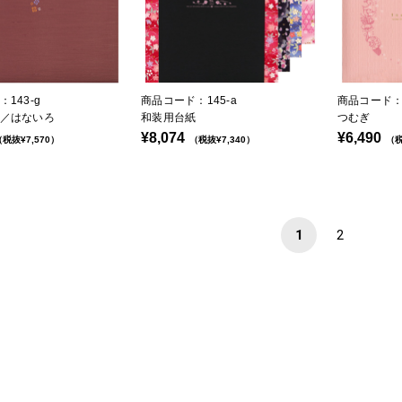
143-g
商品コード：145-a
商品コード：1
／はないろ
和装用台紙
つむぎ
¥8,074
¥6,490
税抜¥7,570）
（税抜¥7,340）
（税
1
2