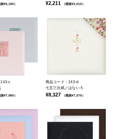
¥2,211
抜¥6,180）
（税抜¥2,010）
43-c
商品コード：143-d
紙
七五三台紙／はないろ
¥8,327
抜¥7,980）
（税抜¥7,570）