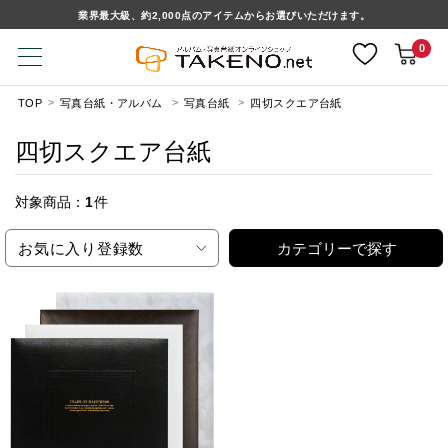
業界最大級、約2,000点のアイテムからお選びいただけます。
0
TOP
写真台紙・アルバム
写真台紙
四切スクエア台紙
四切スクエア台紙
対象商品：
1
件
お気に入り登録数
カテゴリーで探す