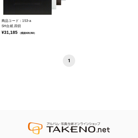
商品コード：153-a
SH台紙 四切
¥31,185
（税抜¥28,350）
1