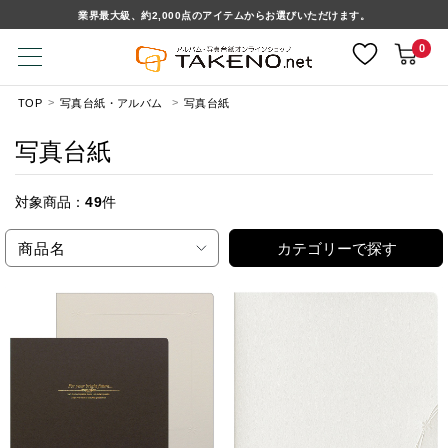
業界最大級、約2,000点のアイテムからお選びいただけます。
0
TOP
写真台紙・アルバム
写真台紙
写真台紙
対象商品：
49
件
商品名
カテゴリーで探す