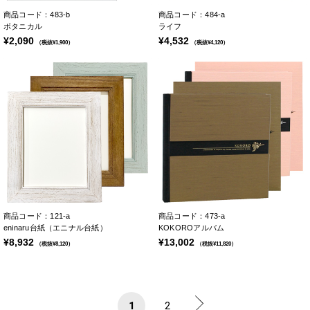
商品コード：483-b
商品コード：484-a
ボタニカル
ライフ
¥2,090
¥4,532
（税抜¥1,900）
（税抜¥4,120）
商品コード：121-a
商品コード：473-a
eninaru台紙（エニナル台紙）
KOKOROアルバム
¥8,932
¥13,002
（税抜¥8,120）
（税抜¥11,820）
1
2