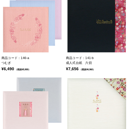
商品コード：146-a
商品コード：141-b
つむぎ
成人式台紙 六切
¥6,490
¥7,656
（税抜¥5,900）
（税抜¥6,960）