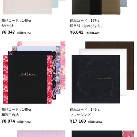
商品コード：140-a
商品コード：137-a
BM台紙
晴日和（はれびより）
¥6,347
¥6,842
（税抜¥5,770）
（税抜¥6,220）
商品コード：145-a
商品コード：148-a
和装用台紙
ブレッシング
¥8,074
¥17,160
（税抜¥7,340）
（税抜¥15,600）