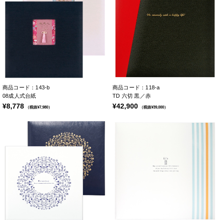
商品コード：143-b
商品コード：118-a
08成人式台紙
TD 六切 黒／赤
¥8,778
¥42,900
（税抜¥7,980）
（税抜¥39,000）