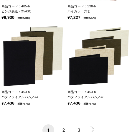
商品コード：485-b
商品コード：138-b
ヒンジ裏紙－254SQ
ハイカラ 六切
¥6,930
¥7,227
（税抜¥6,300）
（税抜¥6,570）
商品コード：453-a
商品コード：453-b
バタフライアルバム／A4
バタフライアルバム／A5
¥7,436
¥7,436
（税抜¥6,760）
（税抜¥6,760）
1
2
3