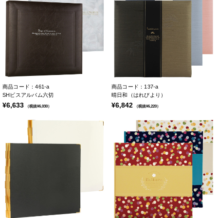
商品コード：461-a
商品コード：137-a
SHビスアルバム六切
晴日和（はれびより）
¥6,633
¥6,842
（税抜¥6,030）
（税抜¥6,220）