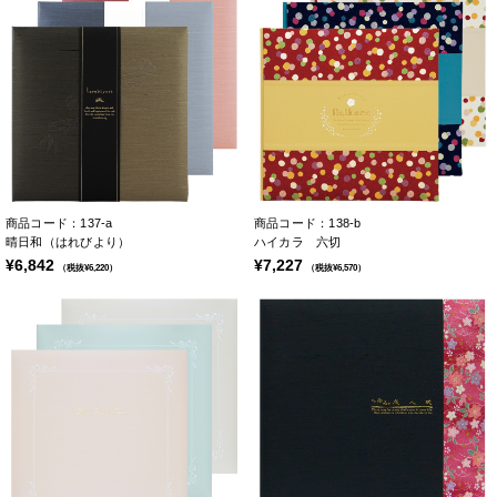
商品コード：137-a
商品コード：138-b
晴日和（はれびより）
ハイカラ 六切
¥6,842
¥7,227
（税抜¥6,220）
（税抜¥6,570）