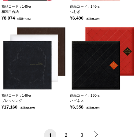
商品コード：145-a
商品コード：146-a
和装用台紙
つむぎ
¥8,074
¥6,490
（税抜¥7,340）
（税抜¥5,900）
商品コード：148-a
商品コード：150-a
ブレッシング
ハピネス
¥17,160
¥6,358
（税抜¥15,600）
（税抜¥5,780）
1
2
3