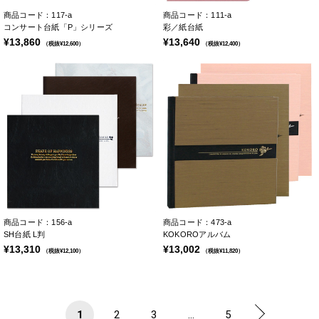
商品コード：117-a
商品コード：111-a
コンサート台紙「P」シリーズ
彩／紙台紙
¥13,860
¥13,640
（税抜¥12,600）
（税抜¥12,400）
商品コード：156-a
商品コード：473-a
SH台紙 L判
KOKOROアルバム
¥13,310
¥13,002
（税抜¥12,100）
（税抜¥11,820）
1
2
3
...
5