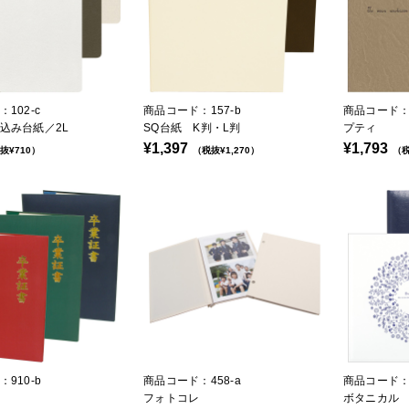
102-c
商品コード：157-b
商品コード：8
込み台紙／2L
SQ台紙 K判・L判
プティ
¥1,397
¥1,793
抜¥710）
（税抜¥1,270）
（税
910-b
商品コード：458-a
商品コード：4
フォトコレ
ボタニカル