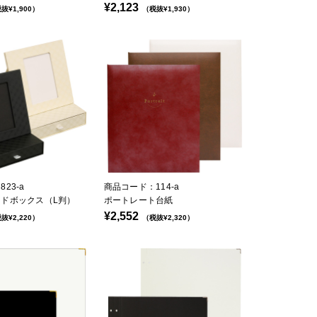
¥2,123
抜¥1,900）
（税抜¥1,930）
23-a
商品コード：114-a
ドボックス（L判）
ポートレート台紙
¥2,552
抜¥2,220）
（税抜¥2,320）