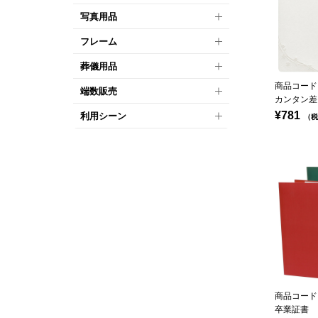
写真用品
フレーム
葬儀用品
商品コード：
端数販売
カンタン差
¥781
利用シーン
（税
商品コード：
卒業証書