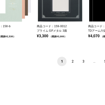
158-b
商品コード：159-0012
商品コード：1
プライム GPメタル 3面
TDアーム六
¥3,300
¥4,070
税抜¥2,530）
（税抜¥3,000）
（税
1
2
3
...