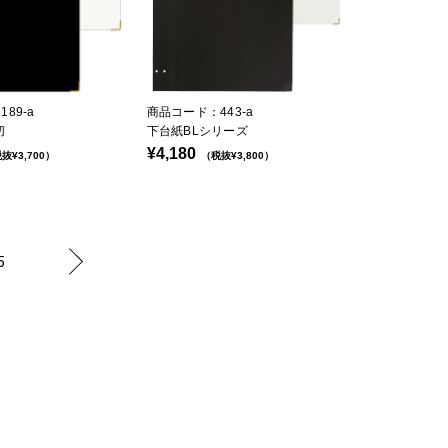
89-a
商品コード：443-a
切
下台紙BLシリーズ
¥4,180
抜¥3,700）
（税抜¥3,800）
5