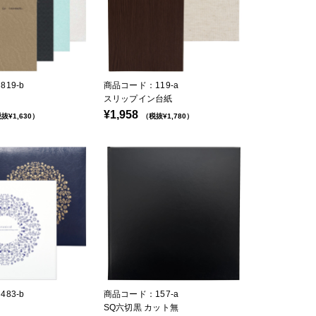
19-b
商品コード：119-a
スリップイン台紙
¥1,958
抜¥1,630）
（税抜¥1,780）
83-b
商品コード：157-a
SQ六切黒 カット無