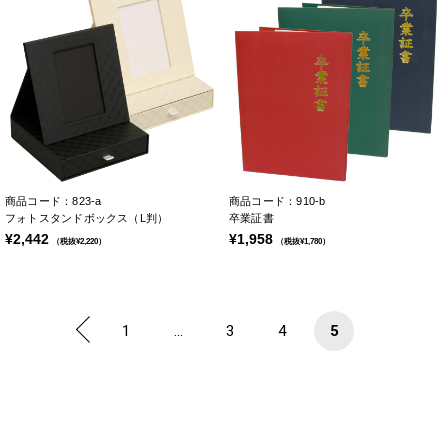
商品コード：823-a
商品コード：910-b
フォトスタンドボックス（L判）
卒業証書
¥2,442
¥1,958
（税抜¥2,220）
（税抜¥1,780）
1
...
3
4
5