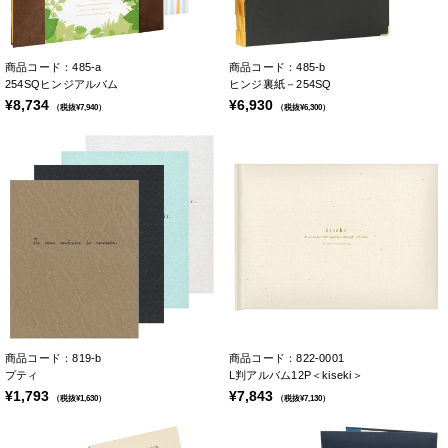
商品コード：485-a
商品コード：485-b
254SQヒンジアルバム
ヒンジ裏紙－254SQ
¥8,734
¥6,930
（税抜¥7,940）
（税抜¥6,300）
商品コード：819-b
商品コード：822-0001
プティ
L判アルバム12P＜kiseki＞
¥1,793
¥7,843
（税抜¥1,630）
（税抜¥7,130）