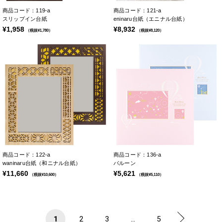
商品コード：119-a
商品コード：121-a
スリップイン台紙
eninaru台紙（エニナル台紙）
¥1,958
¥8,932
（税抜¥1,780）
（税抜¥8,120）
商品コード：122-a
商品コード：136-a
waninaru台紙（和ニナル台紙）
バルーン
¥11,660
¥5,621
（税抜¥10,600）
（税抜¥5,110）
1
2
3
...
5