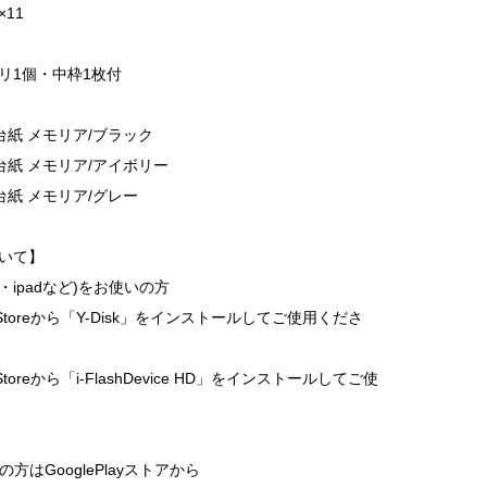
×11
リ1個・中枠1枚付
B 台紙 メモリア/ブラック
B 台紙 メモリア/アイボリー
B 台紙 メモリア/グレー
ついて】
ne・ipadなど)をお使いの方
Storeから「Y-Disk」をインストールしてご使用くださ
toreから「i-FlashDevice HD」をインストールしてご使
いの方はGooglePlayストアから