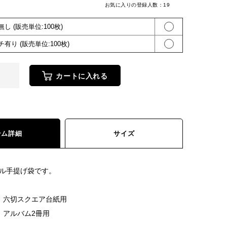
お気に入りの登録人数：
19
無し (販売単位:100枚)
チ有り (販売単位:100枚)
カートに入れる
テム詳細
サイズ
ル手提げ袋です。
B-1 六切スクエア台紙用
-2 アルバム2冊用