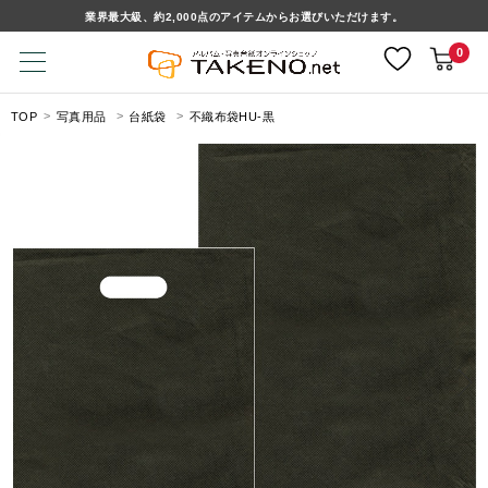
業界最大級、約2,000点のアイテムからお選びいただけます。
0
TOP
写真用品
台紙袋
不織布袋HU-黒