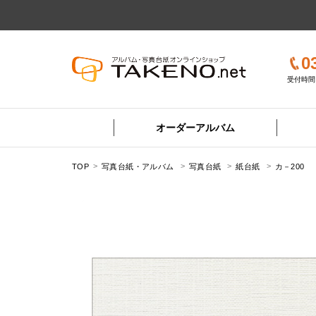
0
受付時間 
オーダーアルバム
TOP
写真台紙・アルバム
写真台紙
紙台紙
カ－200