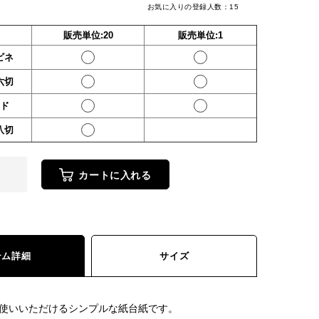
お気に入りの登録人数：
15
販売単位:20
販売単位:1
ャビネ
ド六切
ンド
ド八切
カートに入れる
テム詳細
サイズ
使いいただけるシンプルな紙台紙です。