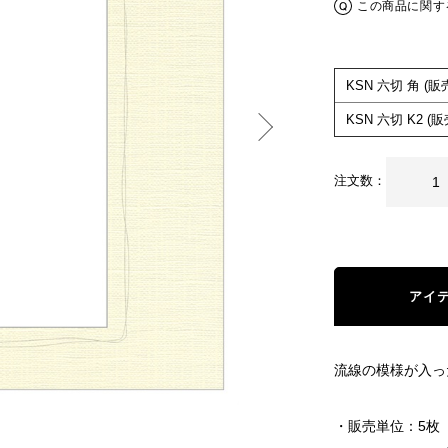
この商品に関す
KSN 六切 角 (
KSN 六切 K2 (
注文数：
アイ
流線の模様が入っ
・販売単位：5枚