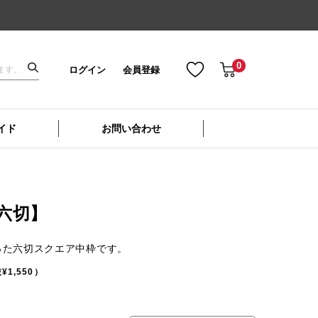
0
ログイン
会員登録
イド
お問い合わせ
六切】
った六切スクエア中枠です。
¥1,550）