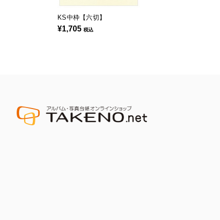
KS中枠【六切】
¥1,705
税込