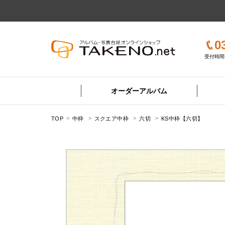
0
受付時間 
オーダーアルバム
TOP
中枠
スクエア中枠
六切
KS中枠【六切】