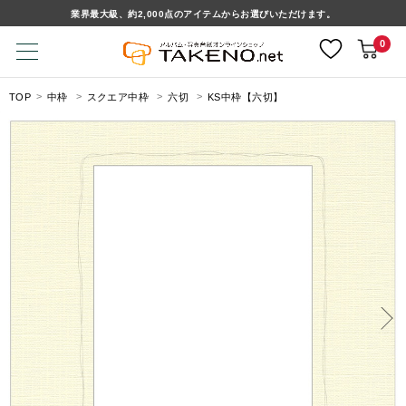
業界最大級、約2,000点のアイテムからお選びいただけます。
0
TOP
中枠
スクエア中枠
六切
KS中枠【六切】