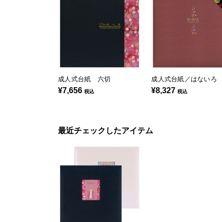
成人式台紙 六切
成人式台紙／はないろ
¥7,656
¥8,327
税込
税込
最近チェックしたアイテム