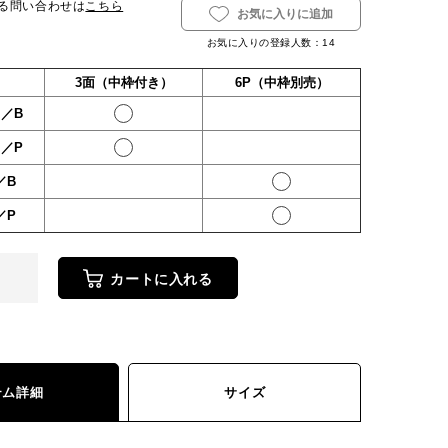
る問い合わせは
こちら
お気に入りに追加
お気に入りの登録人数：
14
3面（中枠付き）
6P（中枠別売）
ト／B
ト／P
／B
／P
カートに入れる
テム詳細
サイズ