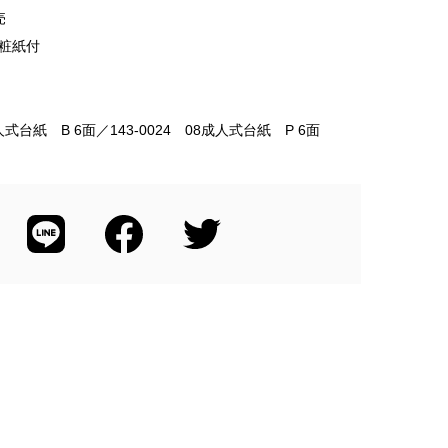
売
粧紙付
成人式台紙 B 6面／143-0024 08成人式台紙 P 6面