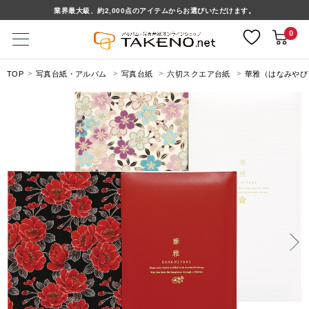
業界最大級、約2,000点のアイテムからお選びいただけます。
0
TOP
写真台紙・アルバム
写真台紙
六切スクエア台紙
華雅（はなみやび