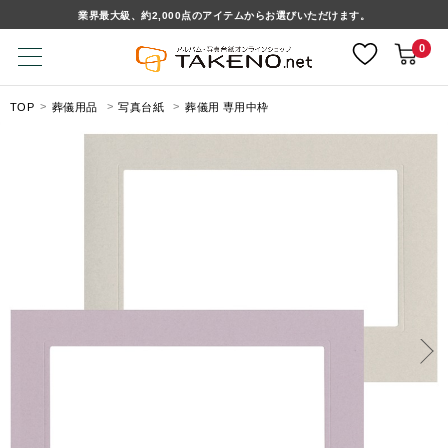
業界最大級、約2,000点のアイテムからお選びいただけます。
0
TOP
葬儀用品
写真台紙
葬儀用 専用中枠