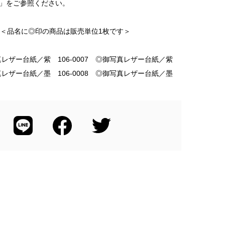
」をご参照ください。
冊＜品名に◎印の商品は販売単位1枚です＞
御写真レザー台紙／紫 106-0007 ◎御写真レザー台紙／紫
御写真レザー台紙／墨 106-0008 ◎御写真レザー台紙／墨