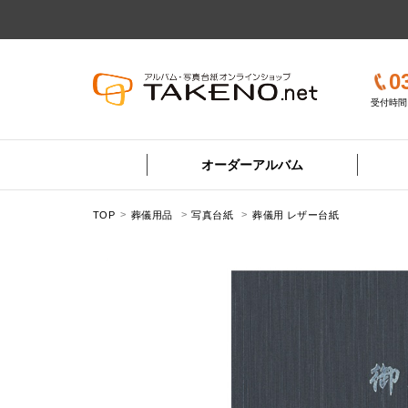
0
受付時間 
オーダーアルバム
TOP
葬儀用品
写真台紙
葬儀用 レザー台紙