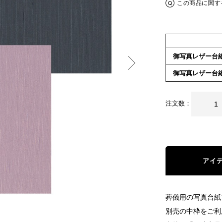
この商品に関す
御写真レザー台
御写真レザー台
注文数：
アイ
葬儀用の写真台紙
別売の中枠をご利