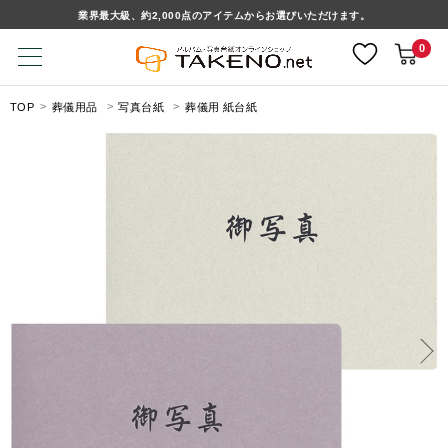
業界最大級、約2,000点のアイテムからお選びいただけます。
0
TOP
葬儀用品
写真台紙
葬儀用 紙台紙