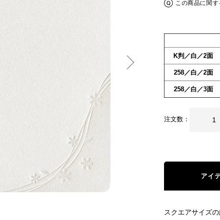
この商品に関す
K判／白／2面
258／白／2面
258／白／3面
注文数：
アイ
スクエアサイズの