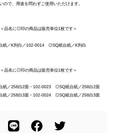
いので、用途を問わずご使用いただけます。
枚＜品名に◎印の商品は販売単位1枚です＞
Q紙台紙／K判白／102-0014 ◎SQ紙台紙／K判白
枚＜品名に◎印の商品は販売単位1枚です＞
紙台紙／258白2面・102-0023 ◎SQ紙台紙／258白2面
紙台紙／258白3面・102-0024 ◎SQ紙台紙／258白3面