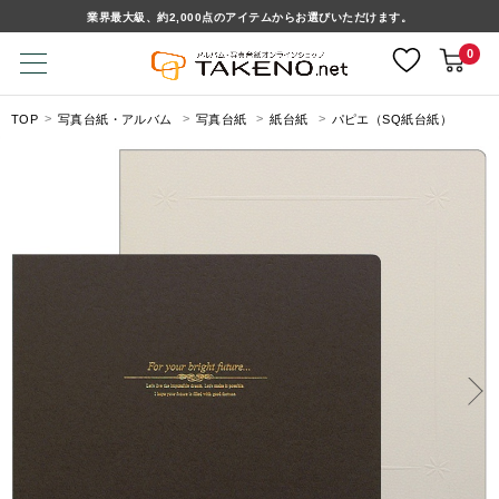
業界最大級、約2,000点のアイテムからお選びいただけます。
0
TOP
写真台紙・アルバム
写真台紙
紙台紙
パピエ（SQ紙台紙）