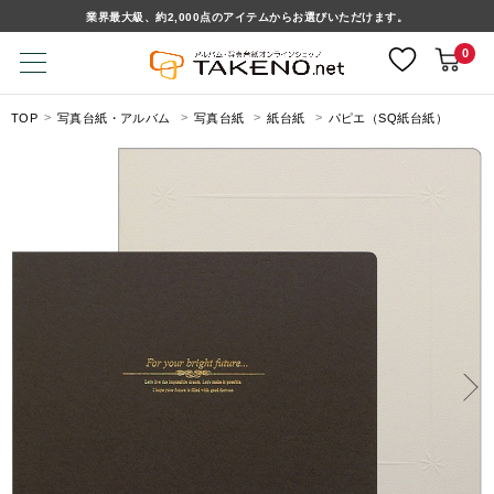
業界最大級、約2,000点のアイテムからお選びいただけます。
0
TOP
写真台紙・アルバム
写真台紙
紙台紙
パピエ（SQ紙台紙）