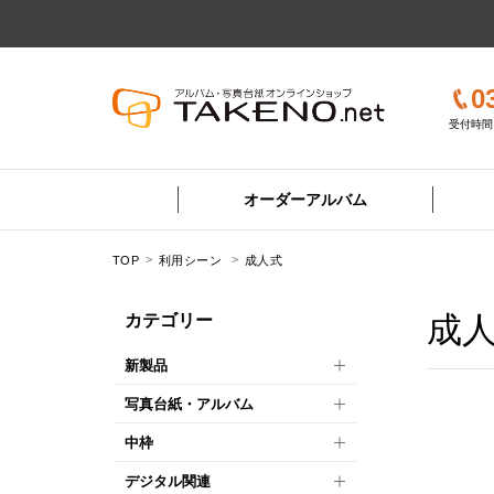
0
受付時間 
オーダーアルバム
TOP
利用シーン
成人式
成
カテゴリー
新製品
写真台紙・アルバム
中枠
デジタル関連