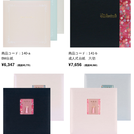
商品コード：140-a
商品コード：141-b
BM台紙
成人式台紙 六切
¥6,347
¥7,656
（税抜¥5,770）
（税抜¥6,960）