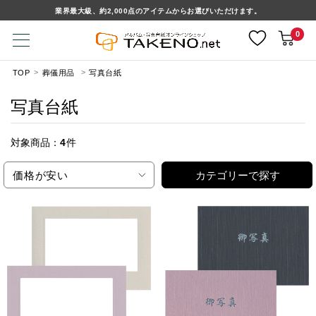
業界最大級、約2,000点のアイテムからお選びいただけます。
0
TOP
葬儀用品
写真台紙
写真台紙
対象商品：
4
件
価格が安い
カテゴリーで探す