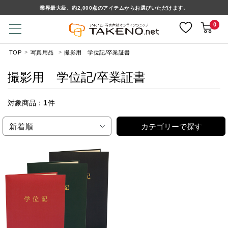
業界最大級、約2,000点のアイテムからお選びいただけます。
0
TOP
写真用品
撮影用 学位記/卒業証書
撮影用 学位記/卒業証書
対象商品：
1
件
新着順
カテゴリーで探す