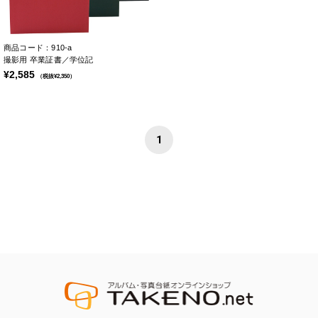
商品コード：910-a
撮影用 卒業証書／学位記
¥2,585
（税抜¥2,350）
1